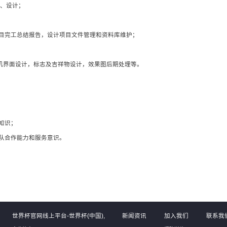
划、设计；
项目完工总结报告，设计项目文件管理和资料库维护；
人机界面设计，标志及吉祥物设计，效果图后期处理等。
知识；
队合作能力和服务意识。
世界杯官网线上平台-世界杯(中国),
新闻资讯
加入我们
联系我