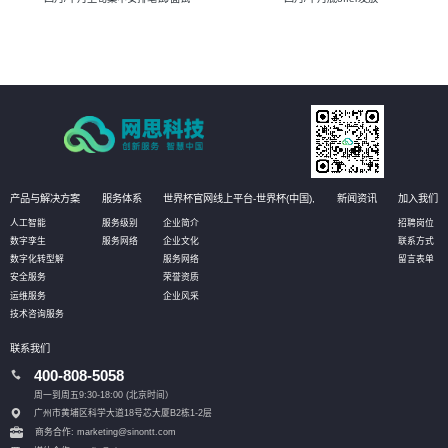
产品与解决方案
服务体系
世界杯官网线上平台-世界杯(中国),
新闻资讯
加入我们
人工智能
服务级别
企业简介
招聘岗位
数字孪生
服务网络
企业文化
联系方式
数字化转型解
服务网络
留言表单
安全服务
荣誉资质
运维服务
企业风采
技术咨询服务
联系我们
400-808-5058
周一到周五9:30-18:00 (北京时间）
广州市黄埔区科学大道18号芯大厦B2栋1-2层
商务合作: marketing@sinontt.com