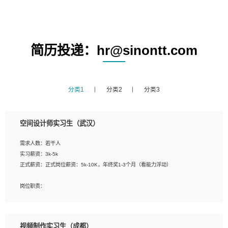
简历投递：hr@sinontt.com
分类1
分类2
分类3
空间设计师实习生（武汉）
需求人数：若干人
实习薪资：3k-5k
正式薪资：正式岗位薪资：5k-10K，年终奖1-3个月（看能力浮动）
岗位职责：
1、 沟通客户需求，分析其实施的可行性，辅助项目经理完成展示策划、设计；
2、 把握设计时间节点，控制设计进度，完成展示设计任务；
3、配合平面设计师完成项目最终的整体汇报方案；参与项目例会，项目完工总结报
视频制作实习生（成都）