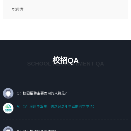
岗位要求：
岗位职责：
1、艺术设计类相关专业；（其中需求分析顾问不限专业）
1、完成主要工作：项目解决方案策划与编写，项目投标方案编写、项目申报方案编
2、热爱展览展示设计工作，熟悉行业动向，设计专业知识和产品专业知识；
写；
3、具有良好的人际沟通、准确判断客户需求并执行的能力、较强的团队合作能力和
2、人才队伍建设：完善SPL人才沉淀，积聚力量，为公司各省项目打单提供全面支
服务意识。
撑。
任职要求：
1. 熟悉 Javascript, CSS, HTML, Vue, Git;
校招QA
2. 熟悉 前端常用框架, 能独立完成设计给予的 UI 效果;
SCHOOL RECRUITMENT QA
3. 有良好的代码习惯, 低级错误出现频率低;
4. 具备优秀的沟通和协调能力，能承受比较大的工作压力;
5. 自我驱动力强, 能自主学习新知识新技术, 并具有较强的自学能力;
6. 了解前端设计及后端开发, 可快速和同事对接工作;
7. 了解或熟悉 WebGL 及相关框架优先。
Q：校园招聘主要面向的人群是？
（岗位人员专职于行业应用解决方案、项目申报方案、投标方案的策划编写）
A：当年应届毕业生，也欢迎次年毕业的同学申请；