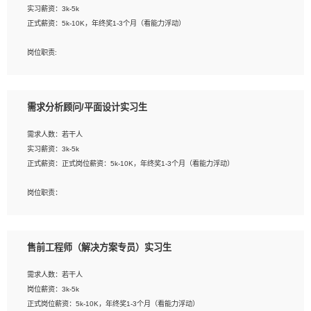
实习薪资：3k-5k
2. 熟悉前端常用框架, 能独立完成设计给予的 UI 效果;
正式薪资：5k-10K，年终奖1-3个月（看能力浮动）
3. 有良好的代码习惯, 低级错误出现频率低;
4. 具备优秀的沟通和协调能力，能承受比较大的工作压力;
岗位职责:
5. 自我驱动力强, 能自主学习新知识新技术, 并具有较强的自学能力;
1. 为企业客户提供软件技术服务。包括安装、升级、配置、调优、故障诊断等工
6. 了解前端设计及后端开发, 可快速和同事对接工作;
作；
7. 了解或熟悉 WebGL 及相关框架优先。
2. 在此基础上，并能为客户提供客户化技术支持方案，提升软件使用效率与价值。
需求分析顾问/平面设计实习生
任职要求:
需求人数：若干人
1. 计算机专业相关背景；
实习薪资：3k-5k
2. 自我学习和动手能力强，对操作系统、数据库有一定基础和兴趣；
正式薪资：正式岗位薪资：5k-10K，年终奖1-3个月（看能力浮动）
3.沟通能力强、有基础客户服务意识。
岗位职责：
1、 沟通客户需求，分析其实施的可行性，辅助项目经理完成展示策划、设计；
2、 把握设计时间节点，控制设计进度，完成展示设计任务；
3、配合平面设计师完成项目最终的整体汇报方案；参与项目例会，项目完工总结报
售前工程师（解决方案专员）实习生
告，设计项目文件管理和资料库维护；
4、 创新设计表现形式，优化流程、提高设计工作效率；
需求人数：若干人
5、 设计内容包括但不限于：展厅/博物馆/展馆的规划与空间设计，人机界面设计，
岗位薪资：3k-5k
标志及吉祥物设计，效果图后期处理等。
正式岗位薪资：5k-10K，年终奖1-3个月（看能力浮动）