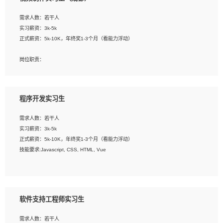
告，设计项目文件管理和资料库维护；
4、 创新设计表现形式，优化流程、提高设计工作效率；
需求人数：若干人
5、 设计内容包括但不限于：展厅/博物馆/展馆的规划与空间设计，人机界面设计，
实习薪资：3k-5k
标志及吉祥物设计，效果图后期处理等。
正式薪资：5k-10K，年终奖1-3个月（看能力浮动）
岗位要求：
岗位职责：
1、艺术设计类相关专业；
1、各类企业宣传片视频的剪辑和片头片尾包装；
2、热爱展览展示设计工作，熟悉行业动向，设计专业知识和产品专业知识；
2、广告片的后期剪辑与整体特效合成；
3、具有良好的人际沟通、准确判断客户需求并执行的能力、较强的团队合作能力和
3、特效及动画制作并了解后期合成软件。
服务意识。
程序开发实习生
岗位要求：
需求人数：若干人
1、热爱影视，责任心强，有强烈的兴趣和后期制作的主观能动性；
实习薪资：3k-5k
2、熟练使用After Effect、Photo Shop、熟练掌握视频剪辑和特效包装软件；
正式薪资：5k-10K，年终奖1-3个月（看能力浮动）
3、能对影片后期进行整体调色控制，具备一定审美感；
技能要求:Javascript, CSS, HTML, Vue
4、在剪辑上会思考，有一定编导思维；
5、踏实， 勤奋，愿意在工作中不断学习，提高自我；
工作职责：
6、能与同事友好相处。
1. 负责公司的前端项目的开发;
2. 负责公司已有项目的维护及迭代;
软件支持工程师实习生
工作要求:
需求人数：若干人
1. 熟悉 Javascript, CSS, HTML, Vue, Git;