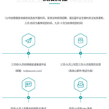
SCHOOL RECRUIMENT PROCESS
（公司会根据各地高校双选会开展时间，安排当地现场招聘，请应届毕业生随时关注信息更新，
三月-四月为春季校招时间，九月-十月为秋季校招时间）
三月初/九月初网络投递渠道开启
三月/九月上旬至三月/九月底简历反馈
（邮箱：hr@sinontt.com）
（具体以邮件/电话为准）
四月/十月上旬集中安排笔试/面试
四月/十月底offer发放