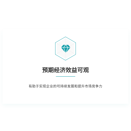
预期经济效益可观
有助于实现企业的可持续发展和提升市场竞争力