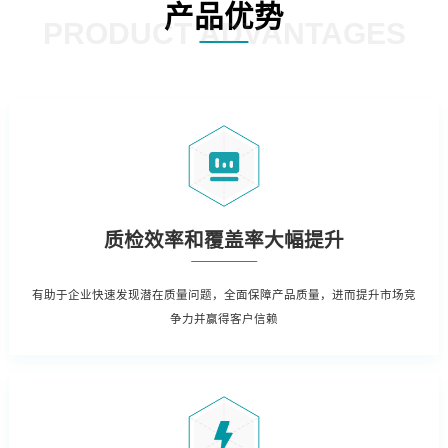
产品优势
PRODUCT ADVANTAGES
质检效率和覆盖率大幅提升
有助于企业快速发现潜在质量问题，全面保障产品质量，进而提升市场竞
争力并赢得客户信赖