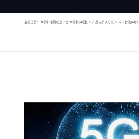
当前位置：
世界杯官网线上平台-世界杯(中国),
>
产品与解决方案
>
人工智能(AI