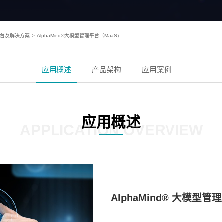
)平台及解决方案
>
AlphaMind®大模型管理平台（MaaS)
应用概述
产品架构
应用案例
应用概述
APPLICATION OVERVIEW
AlphaMind® 大模型管