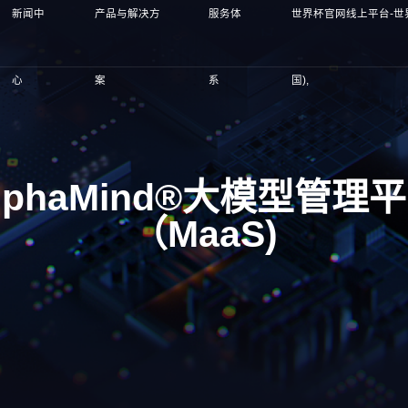
新闻中
产品与解决方
服务体
世界杯官网线上平台-世
心
案
系
国),
lphaMind®大模型管理
（MaaS)