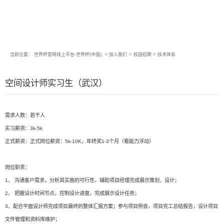
当前位置：
世界杯官网线上平台-世界杯(中国),
>
加入我们
>
校园招聘
>
技术体系
空间设计师实习生（武汉）
需求人数：若干人
实习薪资：3k-5k
正式薪资：正式岗位薪资：5k-10K，年终奖1-3个月（看能力浮动）
岗位职责：
1、 沟通客户需求，分析其实施的可行性，辅助项目经理完成展示策划、设计；
2、 把握设计时间节点，控制设计进度，完成展示设计任务；
3、配合平面设计师完成项目最终的整体汇报方案；参与项目例会，项目完工总结报告，设计项目
文件管理和资料库维护；