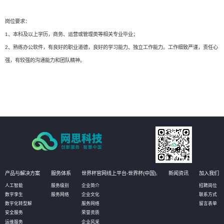
岗位要求：
1、本科及以上学历，商务、运营或管理类等相关专业毕业；
2、熟练办公软件，有良好的职业道德，良好的学习能力、独立工作能力。工作细致严谨，责任心
强，有较强的沟通能力和团队精神。
产品与解决方案
服务体系
世界杯官网线上平台-世界杯(中国),
新闻资讯
加入我们
人工智能
服务级别
企业简介
招聘岗位
数字孪生
服务网络
企业文化
联系方式
数字化转型解
服务网络
留言表单
安全服务
荣誉资质
运维服务
企业风采