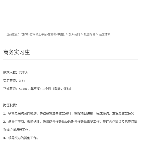
当前位置：
世界杯官网线上平台-世界杯(中国),
>
加入我们
>
校园招聘
>
运营体系
商务实习生
需求人数：若干人
实习薪资：3-5k
正式薪资：5k-8K，年终奖1-3个月（看能力浮动）
岗位职责：
1、销售及采购合同签约，协助销售准备收款资料；把控项目进度，完成签约、发货及收款任务；
2、建立供应商、渠道伙伴、协议商合作关系及后期合作关系维护工作；签订合作协议及已签订协
议或合同归档工作；
3、领导交办的其他工作。