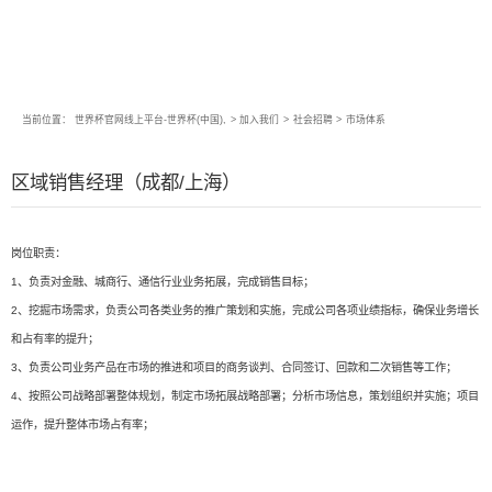
当前位置：
世界杯官网线上平台-世界杯(中国),
>
加入我们
>
社会招聘
>
市场体系
区域销售经理（成都/上海）
岗位职责：
1、负责对金融、城商行、通信行业业务拓展，完成销售目标；
2、挖掘市场需求，负责公司各类业务的推广策划和实施，完成公司各项业绩指标，确保业务增长
和占有率的提升；
3、负责公司业务产品在市场的推进和项目的商务谈判、合同签订、回款和二次销售等工作；
4、按照公司战略部署整体规划，制定市场拓展战略部署；分析市场信息，策划组织并实施；项目
运作，提升整体市场占有率；