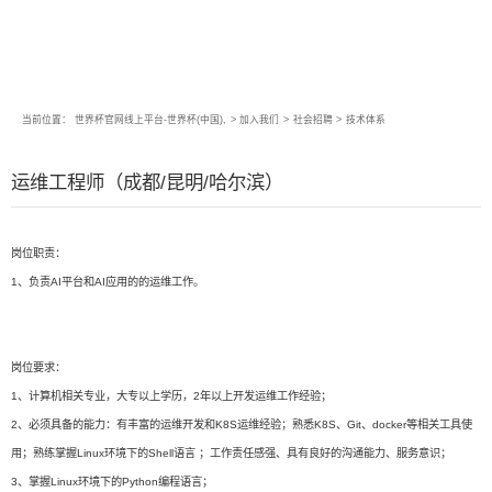
当前位置：
世界杯官网线上平台-世界杯(中国),
>
加入我们
>
社会招聘
>
技术体系
运维工程师（成都/昆明/哈尔滨）
岗位职责：
1、负责AI平台和AI应用的的运维工作。
岗位要求：
1、计算机相关专业，大专以上学历，2年以上开发运维工作经验；
2、必须具备的能力：有丰富的运维开发和K8S运维经验；熟悉K8S、Git、docker等相关工具使
用；熟练掌握Linux环境下的Shell语言 ；工作责任感强、具有良好的沟通能力、服务意识；
3、掌握Linux环境下的Python编程语言；