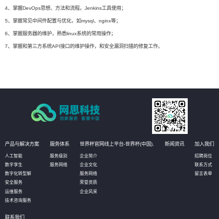
4、掌握DevOps思想、方法和流程。Jenkins工具使用；
5、掌握常见中间件配置与优化，如mysql、nginx等；
6、掌握服务器的维护，熟悉linux系统的常用操作；
7、掌握和第三方系统API接口的维护操作，和安全漏洞扫描的修复工作。
产品与解决方案
服务体系
世界杯官网线上平台-世界杯(中国),
新闻资讯
加入我们
人工智能
服务级别
企业简介
招聘岗位
数字孪生
服务网络
企业文化
联系方式
数字化转型解
服务网络
留言表单
安全服务
荣誉资质
运维服务
企业风采
技术咨询服务
联系我们