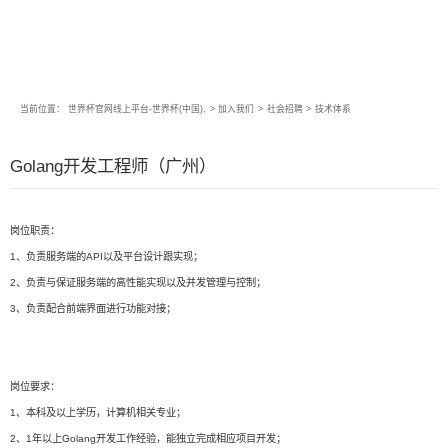
当前位置：
世界杯官网线上平台-世界杯(中国),
>
加入我们
>
社会招聘
>
技术体系
Golang开发工程师（广州）
岗位职责：
1、负责服务端的API以及平台设计跟实现；
2、负责与保证服务端的高性能实现以及并发管理与控制；
3、负责配合前端界面进行功能对接；
岗位要求：
1、本科及以上学历，计算机相关专业；
2、1年以上Golang开发工作经验，能独立完成相应项目开发；