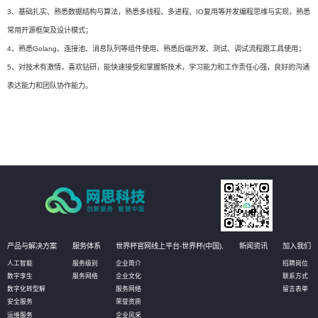
3、基础扎实、熟悉数据结构与算法，熟悉多线程、多进程、IO复用等并发编程思维与实现，熟悉
常用开源框架及设计模式；
4、熟悉Golang、连接池、消息队列等组件使用、熟悉后端开发、测试、调试流程跟工具使用；
5、对技术有激情，喜欢钻研，能快速接受和掌握新技术，学习能力和工作责任心强，良好的沟通
表达能力和团队协作能力。
产品与解决方案
服务体系
世界杯官网线上平台-世界杯(中国),
新闻资讯
加入我们
人工智能
服务级别
企业简介
招聘岗位
数字孪生
服务网络
企业文化
联系方式
数字化转型解
服务网络
留言表单
安全服务
荣誉资质
运维服务
企业风采